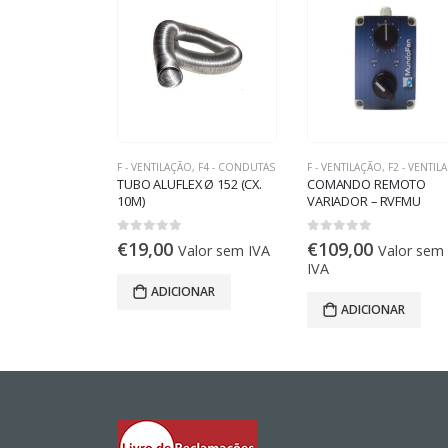
O
,
F3 - GRELHAS
F - VENTILAÇÃO
,
F4 - CONDUTAS
F - VENTILAÇÃO
,
F2 - VENTILAÇÃO COMERCIAL E INDUST
DUPLA
TUBO ALUFLEX Ø 152 (CX.
COMANDO REMOTO
REG 300 x 100
10M)
VARIADOR – RVFMU
0
out of 5
0
out of 5
€
19,00
€
109,00
alor sem IVA
Valor sem IVA
Valor sem
IVA
ONAR
ADICIONAR
ADICIONAR