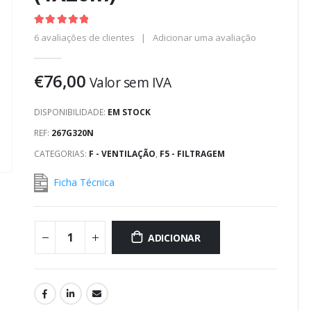
5.00
out of 5
6
avaliações de clientes
|
Adicionar uma avaliação
€
76,00
Valor sem IVA
DISPONIBILIDADE:
EM STOCK
REF:
267G320N
CATEGORIAS:
F - VENTILAÇÃO
,
F5 - FILTRAGEM
Ficha Técnica
ADICIONAR