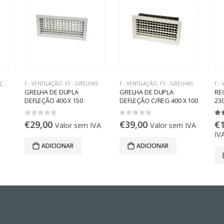
RIAL
F - VENTILAÇÃO
,
F3 - GRELHAS
F - VENTILAÇÃO
,
F3 - GRELHAS
F -
GRELHA DE DUPLA
GRELHA DE DUPLA
RE
DEFLEÇÃO 400 X 150
DEFLEÇÃO C/REG 400 X 100
230
(BRANCA)
(BRANCA)
0
out of 5
0
out of 5
5.
€
29,00
€
39,00
€
Valor sem IVA
Valor sem IVA
IV
ADICIONAR
ADICIONAR