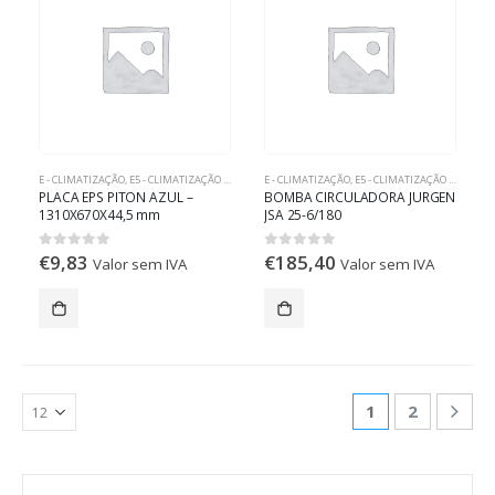
E - CLIMATIZAÇÃO
,
E5 - CLIMATIZAÇÃO RADIANTE
E - CLIMATIZAÇÃO
,
E5 - CLIMATIZAÇÃO RADIANTE
PLACA EPS PITON AZUL –
BOMBA CIRCULADORA JURGEN
1310X670X44,5 mm
JSA 25-6/180
€
9,83
€
185,40
0
out of 5
0
out of 5
Valor sem IVA
Valor sem IVA
1
2