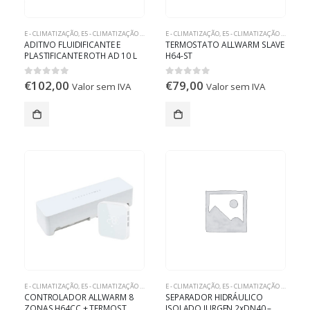
E - CLIMATIZAÇÃO
,
E5 - CLIMATIZAÇÃO RADIANTE
E - CLIMATIZAÇÃO
,
E5 - CLIMATIZAÇÃO RADIANTE
ADITIVO FLUIDIFICANTE E
TERMOSTATO ALLWARM SLAVE
PLASTIFICANTE ROTH AD 10 L
H64-ST
€
102,00
€
79,00
0
out of 5
0
out of 5
Valor sem IVA
Valor sem IVA
E - CLIMATIZAÇÃO
,
E5 - CLIMATIZAÇÃO RADIANTE
E - CLIMATIZAÇÃO
,
E5 - CLIMATIZAÇÃO RADIANTE
CONTROLADOR ALLWARM 8
SEPARADOR HIDRÁULICO
ZONAS H64CC + TERMOST.
ISOLADO JURGEN 2xDN40 –