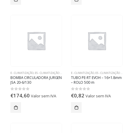
E - CLIMATIZAÇÃO
,
E5 - CLIMATIZAÇÃO RADIANTE
E - CLIMATIZAÇÃO
,
E5 - CLIMATIZAÇÃO RADIANTE
BOMBA CIRCULADORA JURGEN
TUBO PE-RT EVOH – 16×1.8mm
JSA 20-6/130
– ROLO 500 m
€
174,60
€
0,82
0
out of 5
0
out of 5
Valor sem IVA
Valor sem IVA