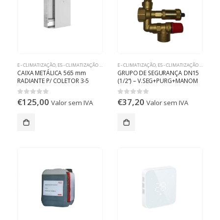
E - CLIMATIZAÇÃO
,
E5 - CLIMATIZAÇÃO RADIANTE
E - CLIMATIZAÇÃO
,
E5 - CLIMATIZAÇÃO RADIANTE
CAIXA METÁLICA 565 mm
GRUPO DE SEGURANÇA DN15
RADIANTE P/ COLETOR 3-5
(1/2“) – V.SEG+PURG+MANOM
CIRCUITOS
€
125,00
€
37,20
0
out of 5
0
out of 5
Valor sem IVA
Valor sem IVA