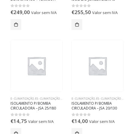
MASTER H64-MT WiFi
2xDN32
€
249,00
€
255,50
0
out of 5
0
out of 5
Valor sem IVA
Valor sem IVA
E - CLIMATIZAÇÃO
,
E5 - CLIMATIZAÇÃO RADIANTE
E - CLIMATIZAÇÃO
,
E5 - CLIMATIZAÇÃO RADIANTE
ISOLAMENTO P/ BOMBA
ISOLAMENTO P/ BOMBA
CIRCULADORA – JSA 25/180
CIRCULADORA – JSA 20/130
€
14,75
€
14,00
0
out of 5
0
out of 5
Valor sem IVA
Valor sem IVA