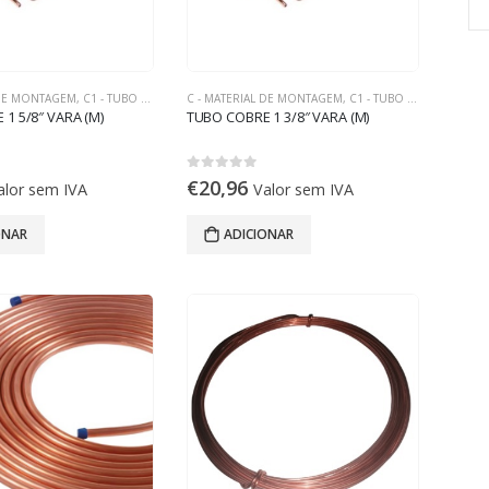
 DE MONTAGEM
,
C1 - TUBO DE COBRE
C - MATERIAL DE MONTAGEM
,
C1 - TUBO DE COBRE
1 5/8″ VARA (M)
TUBO COBRE 1 3/8″ VARA (M)
0
out of 5
€
20,96
alor sem IVA
Valor sem IVA
ONAR
ADICIONAR