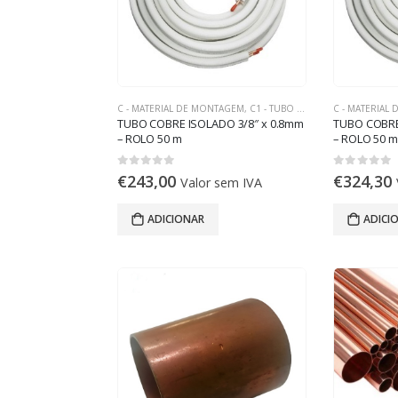
C - MATERIAL DE MONTAGEM
,
C1 - TUBO DE COBRE
C - MATERIAL
TUBO COBRE ISOLADO 3/8″ x 0.8mm
TUBO COBRE
– ROLO 50 m
– ROLO 50 m
0
out of 5
0
out of 5
€
243,00
€
324,30
Valor sem IVA
ADICIONAR
ADICI