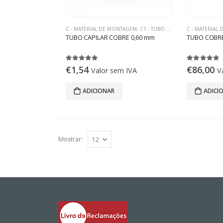
C - MATERIAL DE MONTAGEM
,
C1 - TUBO DE COBRE
C - MATERIAL
TUBO CAPILAR COBRE 0,60 mm
TUBO COBRE
5.00
out of 5
5.00
out of 
€
1,54
€
86,00
Valor sem IVA
V
ADICIONAR
ADICI
Mostrar: