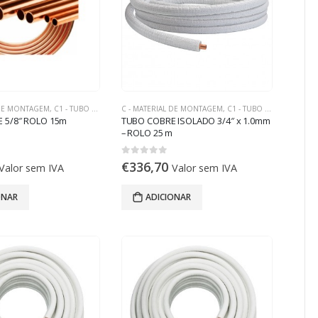
 DE MONTAGEM
,
C1 - TUBO DE COBRE
C - MATERIAL DE MONTAGEM
,
C1 - TUBO DE COBRE
 5/8″ ROLO 15m
TUBO COBRE ISOLADO 3/4″ x 1.0mm
– ROLO 25 m
0
out of 5
€
336,70
Valor sem IVA
Valor sem IVA
ONAR
ADICIONAR