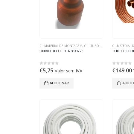
C - MATERIAL DE MONTAGEM
,
C1 - TUBO DE COBRE
C - MATERIAL
UNIÃO RED FF 1 3/8″X1/2″
TUBO COBRE
0
out of 5
0
out of 5
€
5,75
€
149,00
Valor sem IVA
ADICIONAR
ADICI