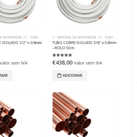
 DE MONTAGEM
,
C1 - TUBO DE COBRE
C - MATERIAL DE MONTAGEM
,
C1 - TUBO DE COBRE
 ISOLADO 1/2″ x 0.8mm
TUBO COBRE ISOLADO 5/8″ x 0.8mm
– ROLO 50 m
5.00
out of 5
€
438,00
Valor sem IVA
Valor sem IVA
ONAR
ADICIONAR