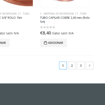
 DE MONTAGEM
,
C1 - TUBO DE COBRE
C - MATERIAL DE MONTAGEM
,
C1 - TUBO DE COBRE
 3/8″ ROLO 15m
TUBO CAPILAR COBRE 2,00 mm (Rolo
5m)
5
0
out of 5
€
8,40
alor sem IVA
Valor sem IVA
ONAR
ADICIONAR
1
2
3