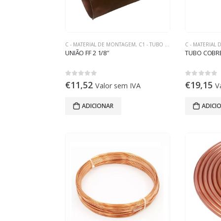
C - MATERIAL DE MONTAGEM
,
C1 - TUBO DE COBRE
C - MATERIAL
UNIÃO FF 2 1/8″
TUBO COBRE 
0
out of 5
0
out of 5
€
11,52
€
19,15
Valor sem IVA
V
ADICIONAR
ADICI