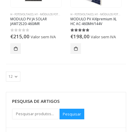
H - FOTOVOLTAICO
,
H1 - MÓDULOS FOTOVOLTAICOS
H - FOTOVOLTAICO
,
H1 - MÓDULOS FOTOVOLTAICOS
MODULO PV JA SOLAR
MODULO PV AXIpremium XL
JAM72S20-460/MR
HC AC-460MH/144V
€
215,00
€
198,00
0
out of 5
5.00
out of 5
Valor sem IVA
Valor sem IVA
PESQUISA DE ARTIGOS
Pesquisar