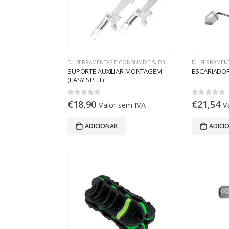
D - FERRAMENTAS E CONSUMÍVEIS
,
D3 - FERRAMENTAS DE REFRIGERAÇÃO
D - FERRAMEN
SUPORTE AUXILIAR MONTAGEM
ESCARIADOR
(EASY SPLIT)
0
out of 5
0
out of 5
€
18,90
€
21,54
Valor sem IVA
V
ADICIONAR
ADICI