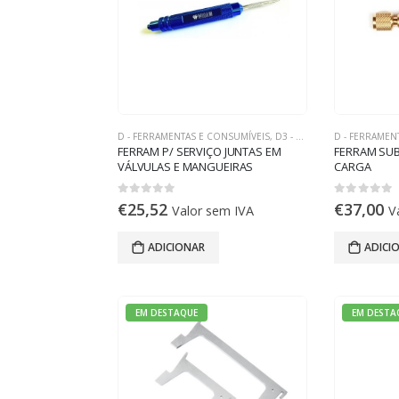
D - FERRAMENTAS E CONSUMÍVEIS
,
D3 - FERRAMENTAS DE REFRIGERAÇÃO
D - FERRAMEN
FERRAM P/ SERVIÇO JUNTAS EM
FERRAM SUB
VÁLVULAS E MANGUEIRAS
CARGA
0
out of 5
0
out of 5
€
25,52
€
37,00
Valor sem IVA
V
ADICIONAR
ADICI
EM DESTAQUE
EM DESTA