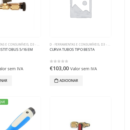
TAS E CONSUMÍVEIS
,
D3 - FERRAMENTAS DE REFRIGERAÇÃO
D - FERRAMENTAS E CONSUMÍVEIS
,
D3 - FERRAMENTAS DE REFRIGERAÇÃO
STIT OBUS 5/16 EM
CURVA TUBOS TIPO BESTA
0
out of 5
€
103,00
alor sem IVA
Valor sem IVA
ONAR
ADICIONAR
QUE