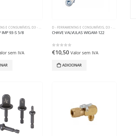
TAS E CONSUMÍVEIS
,
D3 - FERRAMENTAS DE REFRIGERAÇÃO
D - FERRAMENTAS E CONSUMÍVEIS
,
D3 - FERRAMENTAS DE REFRIGERAÇÃO
IMP 93-S 5/8
CHAVE VALVULAS WIGAM-122
0
out of 5
€
10,50
alor sem IVA
Valor sem IVA
ONAR
ADICIONAR