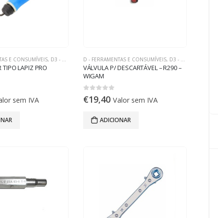
TAS E CONSUMÍVEIS
,
D3 - FERRAMENTAS DE REFRIGERAÇÃO
D - FERRAMENTAS E CONSUMÍVEIS
,
D3 - FERRAMENTAS DE REFRIGERAÇÃO
 TIPO LAPIZ PRO
VÁLVULA P/ DESCARTÁVEL – R290 –
WIGAM
0
out of 5
€
19,40
alor sem IVA
Valor sem IVA
ONAR
ADICIONAR