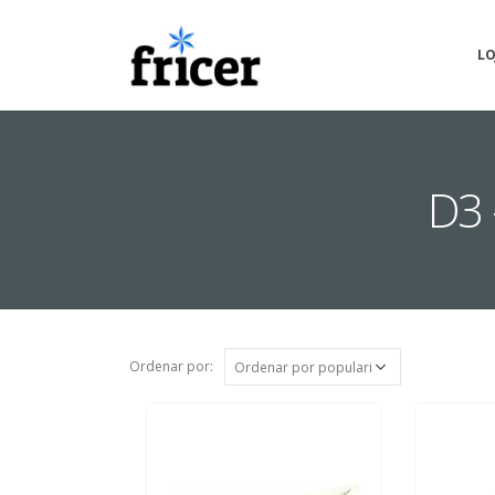
LO
D3 
Ordenar por: