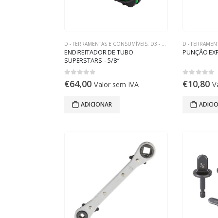
D - FERRAMENTAS E CONSUMÍVEIS
,
D3 - FERRAMENTAS DE REFRIGERAÇÃO
D - FERRAMEN
ENDIREITADOR DE TUBO
PUNÇÃO EXP 
SUPERSTARS – 5/8″
0
out of 5
0
out of 5
€
64,00
€
10,80
Valor sem IVA
V
ADICIONAR
ADICI