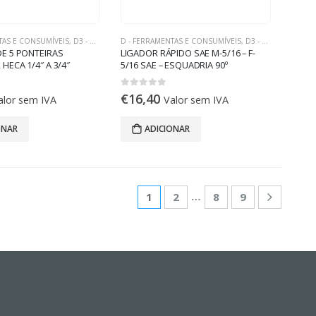
TAS E CONSUMÍVEIS
,
D3 - FERRAMENTAS DE REFRIGERAÇÃO
D - FERRAMENTAS E CONSUMÍVEIS
,
D3 - FERRAMENTAS DE REFRIGERAÇÃO
E 5 PONTEIRAS
LIGADOR RÁPIDO SAE M-5/16 – F-
ECA 1/4″ A 3/4″
5/16 SAE – ESQUADRIA 90º
0
out of 5
€
16,40
alor sem IVA
Valor sem IVA
ONAR
ADICIONAR
…
1
2
8
9