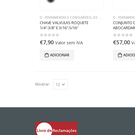
D - FERRAMENTAS E CONSUMÍVEIS
,
D3 - FERRAMENTAS DE REFRIGERAÇÃO
D - FERRAMEN
CHAVE VALVULAS ROQUETE
CONJUNTO D
1/4″-3/8″ E 3/16″-5/16″
ABOCARDAR H
0
out of 5
0
out of 5
€
7,90
€
57,00
Valor sem IVA
V
ADICIONAR
ADICI
Mostrar: