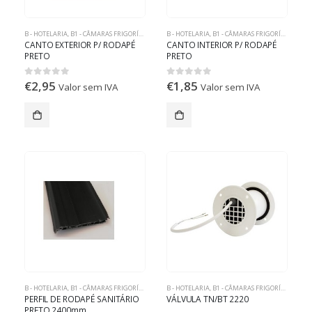
B - HOTELARIA
,
B1 - CÂMARAS FRIGORÍFICAS
B - HOTELARIA
,
B1 - CÂMARAS FRIGORÍFICAS
CANTO EXTERIOR P/ RODAPÉ
CANTO INTERIOR P/ RODAPÉ
PRETO
PRETO
€
2,95
€
1,85
0
out of 5
0
out of 5
Valor sem IVA
Valor sem IVA
B - HOTELARIA
,
B1 - CÂMARAS FRIGORÍFICAS
B - HOTELARIA
,
B1 - CÂMARAS FRIGORÍFICAS
PERFIL DE RODAPÉ SANITÁRIO
VÁLVULA TN/BT 2220
PRETO 2400mm