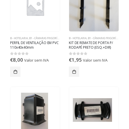
B - HOTELARIA
,
B1 - CÂMARAS FRIGORÍFICAS
B - HOTELARIA
,
B1 - CÂMARAS FRIGORÍFICAS
PERFIL DE VENTILAÇÃO EM PVC
KIT DE REMATE DE PORTA P/
110x40x40mm
RODAPÉ PRETO (ESQ.+DIR)
€
8,00
€
1,95
0
out of 5
0
out of 5
Valor sem IVA
Valor sem IVA