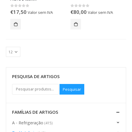
€
17,50
€
80,00
0
out of 5
0
out of 5
Valor sem IVA
Valor sem IVA
PESQUISA DE ARTIGOS
Pesquisar
FAMÍLIAS DE ARTIGOS
A - Refrigeração
(415)