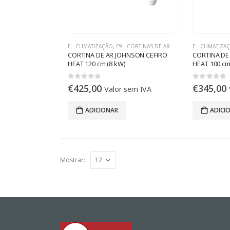
E - CLIMATIZAÇÃO
,
E9 - CORTINAS DE AR
E - CLIMATIZA
CORTINA DE AR JOHNSON CEFIRO
CORTINA DE
HEAT 120 cm (8 kW)
HEAT 100 cm
0
out of 5
0
out of 5
€
425,00
€
345,00
Valor sem IVA
ADICIONAR
ADICI
Mostrar: