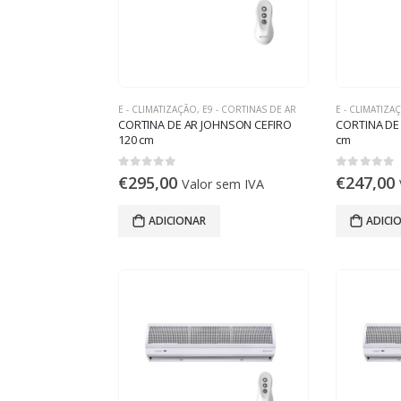
E - CLIMATIZAÇÃO
,
E9 - CORTINAS DE AR
E - CLIMATIZA
CORTINA DE AR JOHNSON CEFIRO
CORTINA DE
120 cm
cm
0
out of 5
0
out of 5
€
295,00
€
247,00
Valor sem IVA
ADICIONAR
ADICI