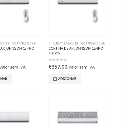
ÇÃO
,
E9 - CORTINAS DE AR
E - CLIMATIZAÇÃO
,
E9 - CORTINAS DE AR
 AR JOHNSON CEFIRO
CORTINA DE AR JOHNSON CEFIRO
150 cm
0
out of 5
€
357,00
Valor sem IVA
Valor sem IVA
ONAR
ADICIONAR