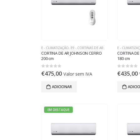
E - CLIMATIZAÇÃO
,
E9 - CORTINAS DE AR
E - CLIMATIZA
CORTINA DE AR JOHNSON CEFIRO
CORTINA DE
200 cm
180 cm
0
out of 5
0
out of 5
€
475,00
€
435,00
Valor sem IVA
ADICIONAR
ADICI
EM DESTAQUE