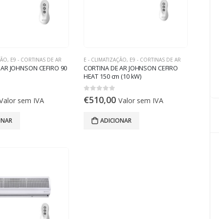
ÇÃO
,
E9 - CORTINAS DE AR
E - CLIMATIZAÇÃO
,
E9 - CORTINAS DE AR
 AR JOHNSON CEFIRO 90
CORTINA DE AR JOHNSON CEFIRO
HEAT 150 cm (10 kW)
0
out of 5
€
510,00
Valor sem IVA
Valor sem IVA
ONAR
ADICIONAR