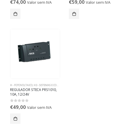
€
74,00
€
59,00
0
out of 5
0
out of 5
Valor sem IVA
Valor sem IVA
H - FOTOVOLTAICO
,
H3 - SISTEMAS E COMPONENTES OFF-GRID
REGULADOR STECA PRS1010,
10A, 12/24V
€
49,00
0
out of 5
Valor sem IVA