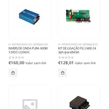
H - FOTOVOLTAICO
,
H3 - SISTEMAS E COMPONENTES OFF-GRID
H - FOTOVOLTAICO
,
H3 - SISTEMAS E COMPONENTES OFF-GRID
INVERSOR ONDA PURA 600W
KIT DE LIGAÇÃO PLI 2400-24
12VDC>220VAC
3ph./parallel kit
€
160,00
€
128,01
0
out of 5
0
out of 5
Valor sem IVA
Valor sem IVA