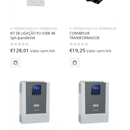
H - FOTOVOLTAICO
,
H3 - SISTEMAS E COMPONENTES OFF-GRID
H - FOTOVOLTAICO
,
H3 - SISTEMAS E COMPONENTES OFF-GRID
KIT DE LIGAÇÃO PLI 5000-48
CONVERSOR
3ph./parallel kit
TRANSFORMADOR
24VDC>12VDC 5A
€
128,01
€
19,25
0
out of 5
0
out of 5
Valor sem IVA
Valor sem IVA