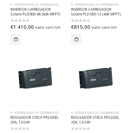
H - FOTOVOLTAICO
,
H3 - SISTEMAS E COMPONENTES OFF-GRID
H - FOTOVOLTAICO
,
H3 - SISTEMAS E COMPONENTES OFF-GRID
INVERSOR CARREGADOR
INVERSOR CARREGADOR
Solarix PLI5000-48 (80A MPPT)
Solarix PLI1000-12 (40A MPPT)
€
1 410,00
€
815,00
0
out of 5
0
out of 5
Valor sem IVA
Valor sem IVA
H - FOTOVOLTAICO
,
H3 - SISTEMAS E COMPONENTES OFF-GRID
H - FOTOVOLTAICO
,
H3 - SISTEMAS E COMPONENTES OFF-GRID
REGULADOR STECA PRS3030,
REGULADOR STECA PRS2020,
30A, 12/24V
20A, 12/24V