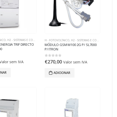
AICO
,
H2 - SISTEMAS E COMPONENTES ON-GRID
H - FOTOVOLTAICO
,
H2 - SISTEMAS E COMPONENTES ON-GRID
NERGIA TRIF DIRECTO
MÓDULO GSM M100 2G P/ SL7000
00
P/ ITRON
0
out of 5
€
270,00
Valor sem IVA
Valor sem IVA
ONAR
ADICIONAR