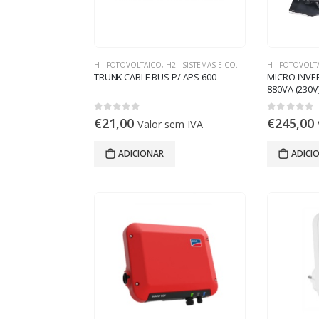
H - FOTOVOLTAICO
,
H2 - SISTEMAS E COMPONENTES ON-GRID
H - FOTOVOLT
TRUNK CABLE BUS P/ APS 600
MICRO INVE
880VA (230V
0
out of 5
0
out of 5
€
21,00
€
245,00
Valor sem IVA
ADICIONAR
ADICI