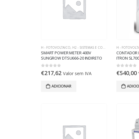
H - FOTOVOLTAICO
,
H2 - SISTEMAS E COMPONENTES ON-GRID
H - FOTOVOLT
SMART POWER METER 400V
CONTADOR E
SUNGROW DTSU666-20 INDIRETO
ITRON SL70
0
out of 5
0
out of 5
€
217,62
€
540,00
Valor sem IVA
ADICIONAR
ADICI