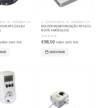
AICO
,
H2 - SISTEMAS E COMPONENTES ON-GRID
H - FOTOVOLTAICO
,
H2 - SISTEMAS E COMPONENTES ON-GRID
RSOR APS-DS3-EU
ROUTER MONITORIZAÇÃO APS ECU-
)
B (ATÉ 4 MÓDULOS)
0
out of 5
€
98,50
Valor sem IVA
Valor sem IVA
ONAR
ADICIONAR