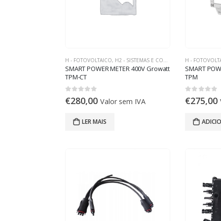
H - FOTOVOLTAICO
,
H2 - SISTEMAS E COMPONENTES ON-GRID
H - FOTOVOLT
SMART POWER METER 400V Growatt
SMART POWE
TPM-CT
TPM
0
out of 5
0
out of 5
€
280,00
€
275,00
Valor sem IVA
LER MAIS
ADICI