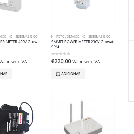
AICO
,
H2 - SISTEMAS E COMPONENTES ON-GRID
H - FOTOVOLTAICO
,
H2 - SISTEMAS E COMPONENTES ON-GRID
R METER 400V Growatt
SMART POWER METER 230V Growatt
SPM
0
out of 5
€
220,00
Valor sem IVA
Valor sem IVA
ONAR
ADICIONAR