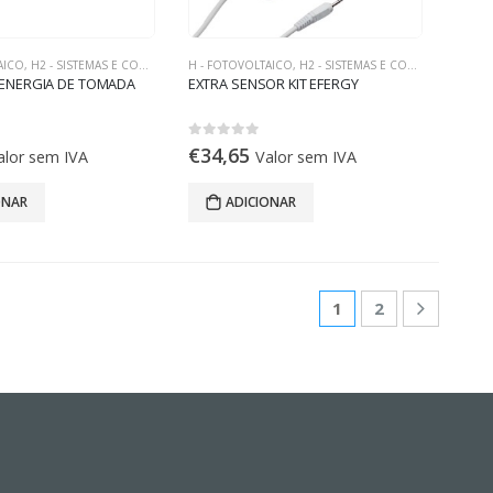
AICO
,
H2 - SISTEMAS E COMPONENTES ON-GRID
H - FOTOVOLTAICO
,
H2 - SISTEMAS E COMPONENTES ON-GRID
ENERGIA DE TOMADA
EXTRA SENSOR KIT EFERGY
0
out of 5
€
34,65
alor sem IVA
Valor sem IVA
ONAR
ADICIONAR
1
2