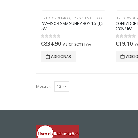
H - FOTOVOLTAICO
,
H2 - SISTEMAS E COMPONENTES ON-GRID
H - FOTOVOLT
INVERSOR SMA SUNNY BOY 1.5 (1,5
CONTADOR 
kW)
230V/16A
0
out of 5
0
out of 5
€
834,90
€
19,10
Valor sem IVA
V
ADICIONAR
ADICI
Mostrar: