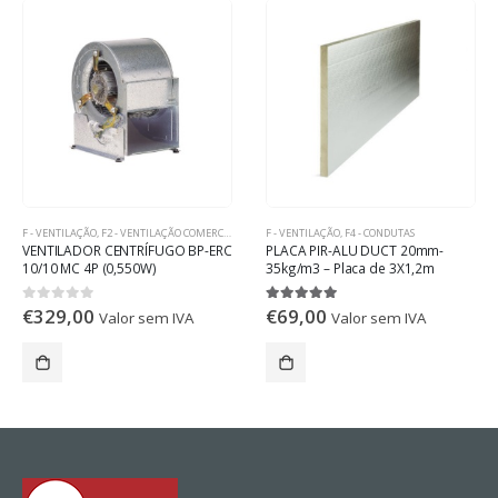
F - VENTILAÇÃO
,
F2 - VENTILAÇÃO COMERCIAL E INDUSTRIAL
F - VENTILAÇÃO
,
F4 - CONDUTAS
VENTILADOR CENTRÍFUGO BP-ERC
PLACA PIR-ALU DUCT 20mm-
10/10 MC 4P (0,550W)
35kg/m3 – Placa de 3X1,2m
€
329,00
€
69,00
0
out of 5
5.00
out of 5
Valor sem IVA
Valor sem IVA