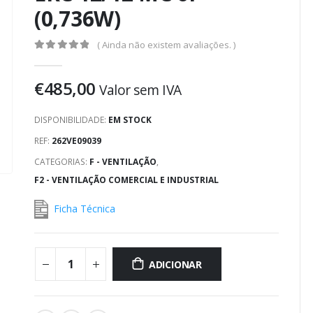
(0,736W)
( Ainda não existem avaliações. )
0
out of 5
€
485,00
Valor sem IVA
DISPONIBILIDADE:
EM STOCK
REF:
262VE09039
CATEGORIAS:
F - VENTILAÇÃO
,
F2 - VENTILAÇÃO COMERCIAL E INDUSTRIAL
Ficha Técnica
ADICIONAR