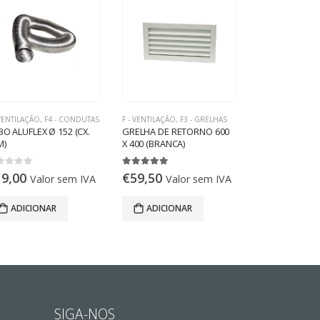
 VENTILAÇÃO
,
F4 - CONDUTAS
F - VENTILAÇÃO
,
F3 - GRELHAS
F - VENTILAÇÃO
,
F2 
O ALUFLEX Ø 152 (CX.
GRELHA DE RETORNO 600
CAIXA VENTIL
M)
X 400 (BRANCA)
33/33 M6 – 900
M3/H – 230V
ut of 5
5.00
out of 5
0
out of 5
19,00
€
59,50
€
799,99
Valor sem IVA
Valor sem IVA
Va
IVA
ADICIONAR
ADICIONAR
ADICION
SIGA-NOS