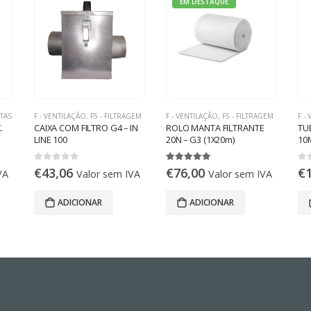
EM DESTAQUE
TAS
F - VENTILAÇÃO
,
F5 - FILTRAGEM
F - VENTILAÇÃO
,
F5 - FILTRAGEM
F -
.
CAIXA COM FILTRO G4 – IN
ROLO MANTA FILTRANTE
TUB
LINE 100
20N – G3 (1X20m)
10
0
out of 5
5.00
out of 5
0
o
€
43,06
€
76,00
€
VA
Valor sem IVA
Valor sem IVA
ADICIONAR
ADICIONAR