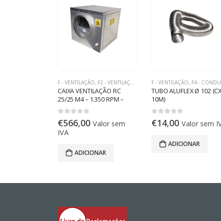
O
,
F2 - VENTILAÇÃO COMERCIAL E INDUSTRIAL
F - VENTILAÇÃO
,
F2 - VENTILAÇÃO COMERCIAL E INDUSTRIAL
F - VENTILAÇÃO
,
F4 - CONDU
 VELOCIDADE
CAIXA VENTILAÇÃO RC
TUBO ALUFLEX Ø 102 (CX
5 2,5A
25/25 M4 – 1.350 RPM –
10M)
2.750 M3/H – 230V
0
out of 5
0
out of 5
€
566,00
€
14,00
alor sem IVA
Valor sem
Valor sem I
IVA
ONAR
ADICIONAR
ADICIONAR