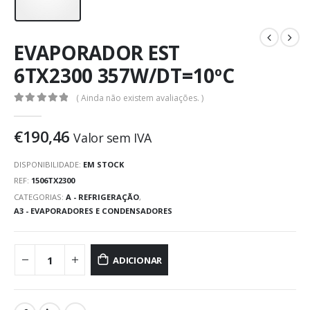
EVAPORADOR EST
6TX2300 357W/DT=10ºC
( Ainda não existem avaliações. )
0
out of 5
€
190,46
Valor sem IVA
DISPONIBILIDADE:
EM STOCK
REF:
1506TX2300
CATEGORIAS:
A - REFRIGERAÇÃO
,
A3 - EVAPORADORES E CONDENSADORES
ADICIONAR