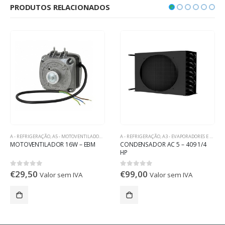
PRODUTOS RELACIONADOS
A - REFRIGERAÇÃO
,
A5 - MOTOVENTILADORES
A - REFRIGERAÇÃO
,
A3 - EVAPORADORES E CONDENSADORES
MOTOVENTILADOR 16W – EBM
CONDENSADOR AC 5 – 409 1/4
HP
€
29,50
€
99,00
0
out of 5
0
out of 5
Valor sem IVA
Valor sem IVA