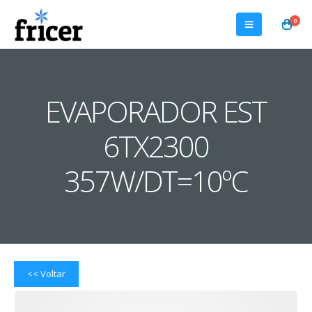
0
EVAPORADOR EST
6TX2300
357W/DT=10ºC
<< Voltar