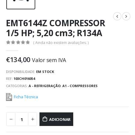
EMT6144Z COMPRESSOR
1/5 HP; 5,20 cm3; R134A
( Ainda não existem avaliações. )
0
out of 5
€
134,00
Valor sem IVA
DISPONIBILIDADE:
EM STOCK
REF:
103CH016054
CATEGORIAS:
A - REFRIGERAÇÃO
,
A1 - COMPRESSORES
Ficha Técnica
ADICIONAR