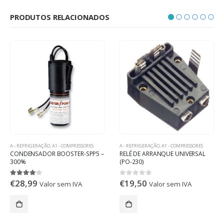
PRODUTOS RELACIONADOS
A - REFRIGERAÇÃO
,
A1 - COMPRESSORES
A - REFRIGERAÇÃO
,
A1 - COMPRESSORES
CONDENSADOR BOOSTER-SPP5 –
RELÉ DE ARRANQUE UNIVERSAL
300%
(PO-230)
€
28,99
€
19,50
4.00
out of 5
0
out of 5
Valor sem IVA
Valor sem IVA