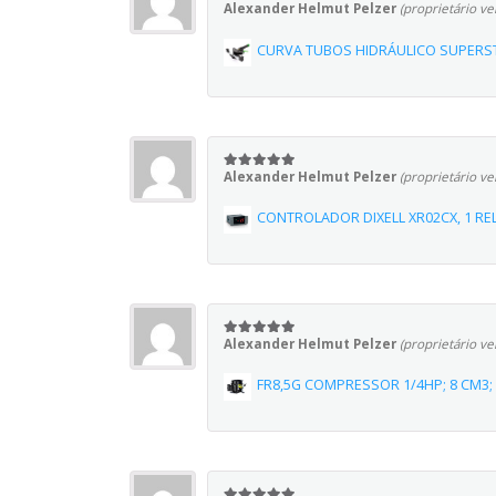
Alexander Helmut Pelzer
(proprietário ve
5
em 5
CURVA TUBOS HIDRÁULICO SUPERSTA
Alexander Helmut Pelzer
(proprietário ve
5
em 5
CONTROLADOR DIXELL XR02CX, 1 RE
Alexander Helmut Pelzer
(proprietário ve
5
em 5
FR8,5G COMPRESSOR 1/4HP; 8 CM3;