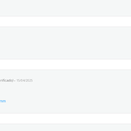
rificado)
–
15/04/2025
0mm