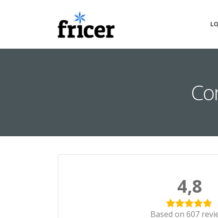
LO
Com
4,8
Based on 607 revi