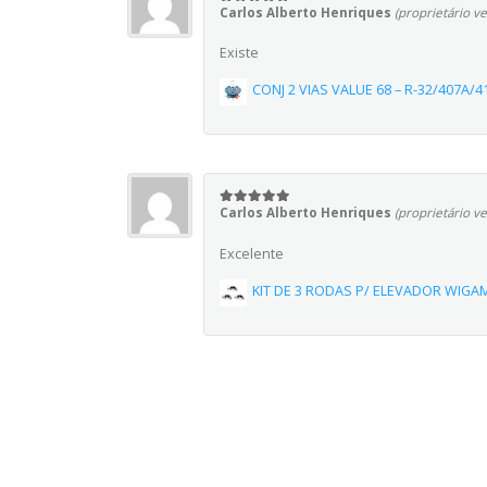
Carlos Alberto Henriques
(proprietário ve
5
em 5
Existe
CONJ 2 VIAS VALUE 68 – R-32/407A/4
Carlos Alberto Henriques
(proprietário ve
5
em 5
Excelente
KIT DE 3 RODAS P/ ELEVADOR WIGA