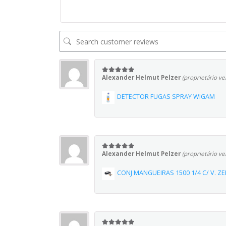
Alexander Helmut Pelzer
(proprietário ve
5
em 5
DETECTOR FUGAS SPRAY WIGAM
Alexander Helmut Pelzer
(proprietário ve
5
em 5
CONJ MANGUEIRAS 1500 1/4 C/ V. 