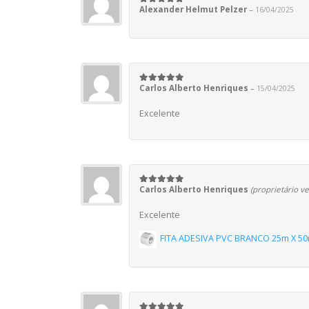
Alexander Helmut Pelzer
–
16/04/2025
5
em 5
Carlos Alberto Henriques
–
15/04/2025
5
em 5
Excelente
Carlos Alberto Henriques
(proprietário ve
5
em 5
Excelente
FITA ADESIVA PVC BRANCO 25m X 5